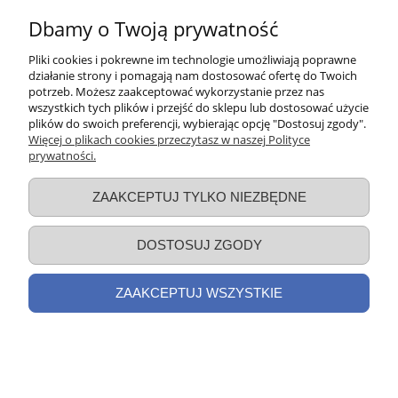
DO KOSZYKA
Dbamy o Twoją prywatność
Pliki cookies i pokrewne im technologie umożliwiają poprawne
PROMOCJA
działanie strony i pomagają nam dostosować ofertę do Twoich
potrzeb. Możesz zaakceptować wykorzystanie przez nas
wszystkich tych plików i przejść do sklepu lub dostosować użycie
plików do swoich preferencji, wybierając opcję "Dostosuj zgody".
Więcej o plikach cookies przeczytasz w naszej Polityce
prywatności.
ZAAKCEPTUJ TYLKO NIEZBĘDNE
DOSTOSUJ ZGODY
ZAAKCEPTUJ WSZYSTKIE
SUPER CENA! Prasa do tłoczenia oleju
Wartmann EVO + 1 kg nasion i E-book
- Kolor czarny
1 949,00 zł