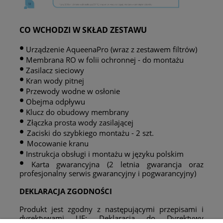
CO WCHODZI W SKŁAD ZESTAWU
•
Urządzenie AqueenaPro (wraz z zestawem filtrów)
•
Membrana RO w folii ochronnej - do montażu
•
Zasilacz sieciowy
•
Kran wody pitnej
•
Przewody wodne w osłonie
•
Obejma odpływu
•
Klucz do obudowy membrany
•
Złączka prosta wody zasilającej
•
Zaciski do szybkiego montażu - 2 szt.
•
Mocowanie kranu
•
Instrukcja obsługi i montażu w języku polskim
•
Karta gwarancyjna (2 letnia gwarancja oraz
profesjonalny serwis gwarancyjny i pogwarancyjny)
DEKLARACJA ZGODNOŚCI
Produkt jest zgodny z następującymi przepisami i
dyrektywami UE:
Deklaracja do Dyrektywy