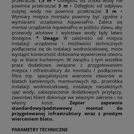
przekraczać
1,5 m
• Odległość od źródła wody nie
powinna przekraczać
3 m
• Odległość od odpływu
zużytej wody nie powinna przekraczać
3 m
•
Wymiary miejsca montażu powinny być zgodne z
wymiarami urządzenia AqueenaPro. Zaleca się
montaż urządzenia AqueenaPro w pobliżu zlewu, aby
przewody wlotowe i wylotowe wody były łatwo
dostępne.
* Uwaga:
W zależności od miejsca
instalacji urządzenia i możliwości technicznych
podłączenia się do instalacji wodnościekowej, może
wystąpić konieczność dokonania wywiercenia otworu
np. w blacie kuchennym. W związku z tym wszelkie
prace dodatkowe związane z przygotowaniem
miejsca i infrastruktury do montażu / podłączenia
filtra (np. specjalistyczne wiercenie otworów w
blatach kamiennych, marmurowych itp., przeróbka
instalacji wodnościekowej, instalacje niezależnych
ujęć wody, zabezpieczenie dodatkowych przyłączy,
zaworów) Klient dokonuje we własnym zakresie i na
własny koszt.
Zepter zapewnia
standardowy/podstawowy montaż do
przygotowanej infrastruktury wraz z prostym
wierceniem blatu.
PARAMETRY TECHNICZNE