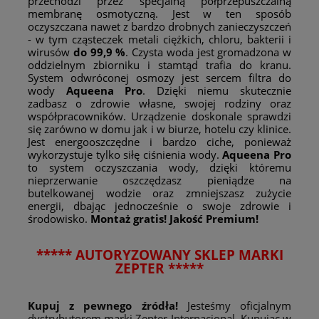
przechodzi przez specjalną półprzepuszczalną
membranę osmotyczną. Jest w ten sposób
oczyszczana nawet z bardzo drobnych zanieczyszczeń
- w tym cząsteczek metali ciężkich, chloru, bakterii i
wirusów
do 99,9 %
. Czysta woda jest gromadzona w
oddzielnym zbiorniku i stamtąd trafia do kranu.
System odwróconej osmozy jest sercem filtra do
wody
Aqueena Pro
. Dzięki niemu skutecznie
zadbasz o zdrowie własne, swojej rodziny oraz
współpracowników. Urządzenie doskonale sprawdzi
się zarówno w domu jak i w biurze, hotelu czy klinice.
Jest energooszczędne i bardzo ciche, ponieważ
wykorzystuje tylko siłę ciśnienia wody.
Aqueena Pro
to system oczyszczania wody, dzięki któremu
nieprzerwanie oszczędzasz pieniądze na
butelkowanej wodzie oraz zmniejszasz zużycie
energii, dbając jednocześnie o swoje zdrowie i
środowisko.
Montaż gratis!
Jakość Premium!
***** AUTORYZOWANY SKLEP MARKI
ZEPTER *****
Kupuj z pewnego źródła!
Jesteśmy oficjalnym
dystrybutorem marki Zepter Internacional. Kupując w