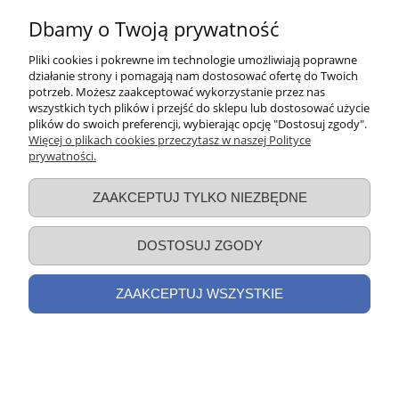
1935/2004/EC potwierdzająca, że użyte materiały i
artykuły są przeznaczone do kontaktu z żywnością.
Dbamy o Twoją prywatność
CERTYFIKAT JAKOŚCI
Pliki cookies i pokrewne im technologie umożliwiają poprawne
działanie strony i pomagają nam dostosować ofertę do Twoich
CE - Znak zgodności CE dla urządzeń elektrycznych
potrzeb. Możesz zaakceptować wykorzystanie przez nas
Deklaracja zgodności z Dyrektywą 2004/108/EC w
wszystkich tych plików i przejść do sklepu lub dostosować użycie
zakresie kompatybilności elektromagnetycznej
plików do swoich preferencji, wybierając opcję "Dostosuj zgody".
Deklaracja zgodności z Dyrektywą 2006/95/EC -
Więcej o plikach cookies przeczytasz w naszej Polityce
niskonapięciowa dla sprzętu elektrycznego Deklaracja
prywatności.
RoHS dotyczącą ograniczeń zastosowania substancji
niebezpiecznych Deklaracja do Dyrektywy
ZAAKCEPTUJ TYLKO NIEZBĘDNE
2002/96/EC dotyczącą minimalizowania
negatywnego wpływu odpadów elektronicznych na
środowisko Świadectwo Zdrowia wystawione przez
DOSTOSUJ ZGODY
producenta Deklaracja do Dyrektywy 1935/2004/EC
potwierdzająca, że użyte materiały i artykuły są
przeznaczone do kontaktu z żywnością
ZAAKCEPTUJ WSZYSTKIE