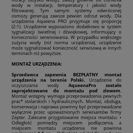
wody w instalacji, temperatury i jakości wody
filtrowanej. Tym samym systemy odwróconej
osmozy generują zawsze pewien odrzut wody. Dla
urządzenia Aqueena PRO przyjmuje się proporcję
(2:1). Urządzenie wyposażono dodatkowo w system
sygnalizacji świetlnej i dźwiękowej, informujący o
konieczności serwisowania. W przypadku większego
zużycia wody (niż norma urządzenia), urządzenie
może sygnalizować konieczność serwisową w innych
terminach niż powyższe.
MONTAŻ URZĄDZENIA:
Sprzedawca zapewnia BEZPŁATNY montaż
urządzenia na terenie Polski.
Urządzenie do
oczyszczania wody
AqueenaPro zostało
zaprojektowane do montażu pod zlewem
.
Montaż wstępny wymaga przeprowadzenia pewnych
prac* stolarskich i hydraulicznych. Montaż, obsługa,
konserwacja i naprawa powinny być przeprowadzane
wyłącznie przez upoważnionych serwisantów firmy
Zepter. Zalecane przygotowanie miejsca montażu: •
Odległość pomiędzy miejscem podłączenia, a
miejscem montażu urządzenia nie powinna