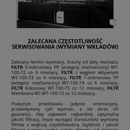
ZALECANA CZĘSTOTLIWOŚĆ
SERWISOWANIA
(WYMIANY WKŁADÓW)
Zalecany termin wymiany, liczony od daty montażu:
FILTR
5-mikronowy PP (wstępny mechaniczny) WT-
100-72 co 6 miesięcy,
FILTR
z węglem aktywnym
WT-100-73 co 6 miesięcy,
FILTR
1-mikronowy PP
(wstępny mechaniczny) WT-100-74 co 6 miesięcy,
FILTR
kokosowy WT-100-75 co 12 miesięcy,
FILTR
Membrana RO WT-100-15 co 12 miesięcy.
Powyższe przedstawia jedynie orientacyjny,
przewidywany cykl wymian, a nie okres ich
gwarancji. Aby zapewnić najbardziej optymalną
jakość filtracji, może wystąpić konieczność wymiany
filtrów z większą częstotliwością. Szybkość i jakość
filtracji (uzysku wody), zależy głównie od ciśnienia