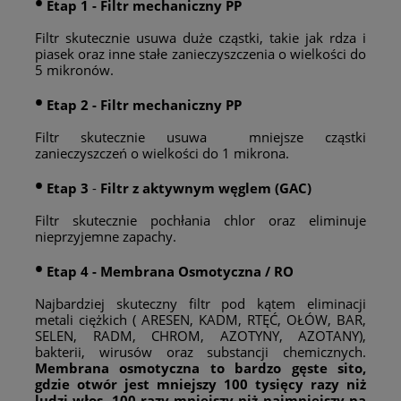
•
Etap 1 -
Filtr
mechaniczny PP
Filtr skutecznie usuwa duże cząstki, takie jak rdza i
piasek oraz inne stałe zanieczyszczenia o wielkości do
5 mikronów.
•
Etap 2 -
Filtr
mechaniczny PP
Filtr skutecznie usuwa
mniejsze cząstki
zanieczyszczeń o wielkości do 1 mikrona.
•
Etap 3
-
Filtr z aktywnym węglem (GAC)
Filtr skutecznie
pochłania chlor oraz eliminuje
nieprzyjemne zapachy.
•
Etap
4
- Membrana Osmotyczna / RO
Najbardziej skuteczny filtr pod kątem eliminacji
metali ciężkich ( ARESEN, KADM, RTĘĆ, OŁÓW, BAR,
SELEN, RADM, CHROM, AZOTYNY, AZOTANY),
bakterii, wirusów oraz substancji chemicznych.
Membrana osmotyczna to bardzo gęste sito,
gdzie otwór jest mniejszy 100 tysięcy razy niż
ludzi włos, 100 razy mniejszy niż najmniejszy na