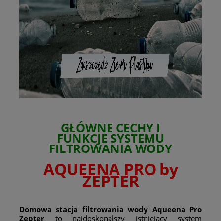
GŁÓWNE CECHY I
FUNKCJE
SYSTEMU
FILTROWANIA WODY
AQUEENA PRO
by
ZEPTER
Domowa stacja filtrowania wody
Aqueena Pro
Zepter
to najdoskonalszy istniejący system