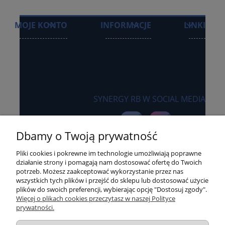
MOJE KONTO
INFORMACJE
LINKI
SYNERGY RB W SOCIAL MEDIA
Dbamy o Twoją prywatność
Pliki cookies i pokrewne im technologie umożliwiają poprawne
działanie strony i pomagają nam dostosować ofertę do Twoich
potrzeb. Możesz zaakceptować wykorzystanie przez nas
wszystkich tych plików i przejść do sklepu lub dostosować użycie
Sklep internetowy synergyrb.pl
plików do swoich preferencji, wybierając opcję "Dostosuj zgody".
Więcej o plikach cookies przeczytasz w naszej Polityce
czynny:
prywatności.
pon-czw: 8:00 - 16:00
piątek: 8:00 - 15:00