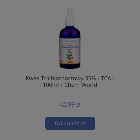
Kwas TrIchlorooctowy 35% - TCA -
100ml / Chem World
42,99 zł
DO KOSZYKA