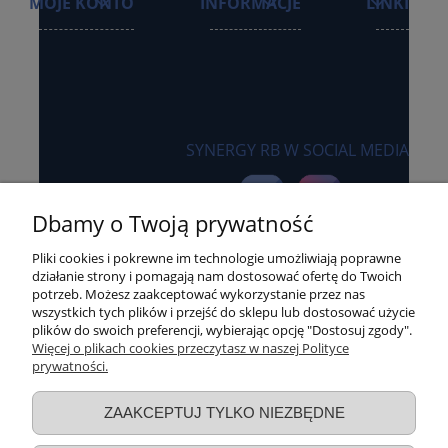
MOJE KONTO
INFORMACJE
LINKI
SYNERGY RB W SOCIAL MEDIA
Dbamy o Twoją prywatność
Pliki cookies i pokrewne im technologie umożliwiają poprawne
działanie strony i pomagają nam dostosować ofertę do Twoich
potrzeb. Możesz zaakceptować wykorzystanie przez nas
wszystkich tych plików i przejść do sklepu lub dostosować użycie
plików do swoich preferencji, wybierając opcję "Dostosuj zgody".
Sklep internetowy synergyrb.pl
Więcej o plikach cookies przeczytasz w naszej Polityce
czynny:
prywatności.
pon-czw: 8:00 - 16:00
piątek: 8:00 - 15:00
ZAAKCEPTUJ TYLKO NIEZBĘDNE
+48 600 455 305