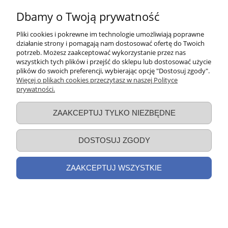
Dbamy o Twoją prywatność
Pliki cookies i pokrewne im technologie umożliwiają poprawne
działanie strony i pomagają nam dostosować ofertę do Twoich
potrzeb. Możesz zaakceptować wykorzystanie przez nas
wszystkich tych plików i przejść do sklepu lub dostosować użycie
plików do swoich preferencji, wybierając opcję "Dostosuj zgody".
Więcej o plikach cookies przeczytasz w naszej Polityce
Ashwagandha 666mg + Melatonina
prywatności.
5mg - spokój umysłu i zdrowy sen -
90 tabl. / Wish
ZAAKCEPTUJ TYLKO NIEZBĘDNE
24,99 zł
DOSTOSUJ ZGODY
DO KOSZYKA
ZAAKCEPTUJ WSZYSTKIE