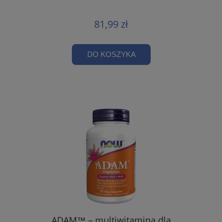
81,99 zł
DO KOSZYKA
ADAM™ – multiwitamina dla