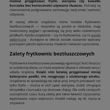
możesz przygotować frytki, warzywa czy kawałki
kurczaka bez konieczności używania tłuszczu
. Potrawy są
równomiernie podgrzewane, zachowując swój smak i wartości
odżywcze.
W naszej ofercie znajdziesz różne modele frytkownic
beztłuszczowych — wszystkie są proste w obsłudze, mają
nowoczesny wygląd i sprawdzają się przy wielu codziennych
posiłkach. Każde urządzenie – czy to frytkownice, czy to
garnki
elektryczne
- dostępne w ofercie zostało starannie wybrany
pod kątem jakości wykonania, trwałości i łatwości czyszczenia.
Zalety frytkownic beztłuszczowych
Frytkownice beztłuszczowe pozwalają ograniczyć ilość tłuszczu
w codziennej diecie, co może wspierać dbanie o zdrowie serca i
układu krążenia.
Dzięki nim łatwiej przygotować mniej
kaloryczne posiłki, nie rezygnując z ulubionego smaku.
Urządzenia te sprawdzają się także przy innych potrawach niż
tylko frytki – można w nich upiec warzywa, zrobić chrupiące
skrzydełka z kurczaka czy domowe chipsy. Dla osób ceniących
oszczędność czasu dużą zaletą jest także łatwość czyszczenia:
wyjmowane części większości modeli nadają się do mycia w
zmywarce.