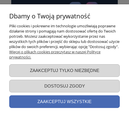
Dbamy o Twoją prywatność
Pliki cookies i pokrewne im technologie umożliwiają poprawne
działanie strony i pomagają nam dostosować ofertę do Twoich
potrzeb. Możesz zaakceptować wykorzystanie przez nas
wszystkich tych plików i przejść do sklepu lub dostosować użycie
Sklep internetowy synergyrb.pl
plików do swoich preferencji, wybierając opcję "Dostosuj zgody".
Więcej o plikach cookies przeczytasz w naszej Polityce
czynny:
prywatności.
pon-czw: 8:00 - 16:00
piątek: 8:00 - 15:00
ZAAKCEPTUJ TYLKO NIEZBĘDNE
+48 600 455 305
biuro@synergyrb.pl
DOSTOSUJ ZGODY
ZAAKCEPTUJ WSZYSTKIE
POKAŻ PEŁNĄ WERSJĘ STRONY