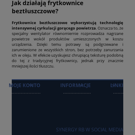
Jak działają frytkownice
beztłuszczowe?
Frytkownice beztłuszczowe wykorzystują technologię
intensywnej cyrkulacji gorącego powietrza
. Oznacza to, że
specjalny wentylator równomiernie rozprowadza nagrzane
powietrze wokół produktów umieszczonych w koszu
urządzenia. Dzięki temu potrawy są podgrzewane i
zarumienione ze wszystkich stron, bez potrzeby zanurzania
ich w oleju. W efekcie uzyskujesz chrupiącą teksturę podobną
do tej z tradycyjnej frytkownicy, jednak przy znacznie
mniejszej ilości tłuszczu.
MOJE KONTO
INFORMACJE
LINKI
SYNERGY RB W SOCIAL MEDIA