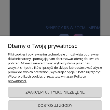
SYNERGY RB W SOCIAL MEDIA
Dbamy o Twoją prywatność
Pliki cookies i pokrewne im technologie umożliwiają poprawne
działanie strony i pomagają nam dostosować ofertę do Twoich
potrzeb. Możesz zaakceptować wykorzystanie przez nas
wszystkich tych plików i przejść do sklepu lub dostosować użycie
Sklep internetowy synergyrb.pl
plików do swoich preferencji, wybierając opcję "Dostosuj zgody".
Więcej o plikach cookies przeczytasz w naszej Polityce
czynny:
prywatności.
pon-czw: 8:00 - 16:00
piątek: 8:00 - 15:00
ZAAKCEPTUJ TYLKO NIEZBĘDNE
+48 600 455 305
biuro@synergyrb.pl
DOSTOSUJ ZGODY