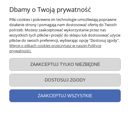
Dbamy o Twoją prywatność
Pliki cookies i pokrewne im technologie umożliwiają poprawne
Kuchenka Indukcyjna Z-993R Zepter
działanie strony i pomagają nam dostosować ofertę do Twoich
potrzeb. Możesz zaakceptować wykorzystanie przez nas
wszystkich tych plików i przejść do sklepu lub dostosować użycie
plików do swoich preferencji, wybierając opcję "Dostosuj zgody".
Więcej o plikach cookies przeczytasz w naszej Polityce
1 099,00 zł
prywatności.
1 194,00 zł
Cena regularna:
1 194,00 zł
Najniższa cena:
ZAAKCEPTUJ TYLKO NIEZBĘDNE
DO KOSZYKA
DOSTOSUJ ZGODY
ZAAKCEPTUJ WSZYSTKIE
PROMOCJA