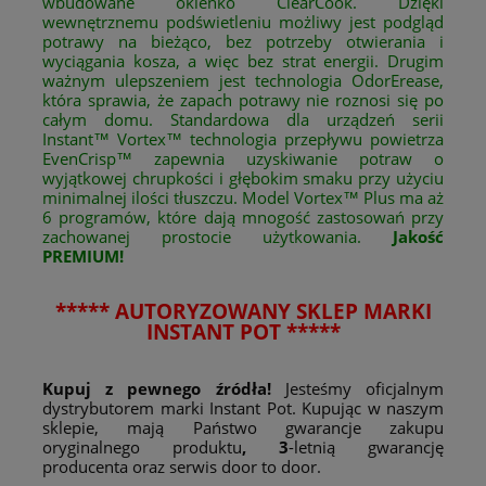
wbudowane okienko ClearCook. Dzięki
wewnętrznemu podświetleniu możliwy jest podgląd
potrawy na bieżąco, bez potrzeby otwierania i
wyciągania kosza, a więc bez strat energii. Drugim
ważnym ulepszeniem jest technologia OdorErease,
która sprawia, że zapach potrawy nie roznosi się po
całym domu. Standardowa dla urządzeń serii
Instant™ Vortex™ technologia przepływu powietrza
EvenCrisp™ zapewnia uzyskiwanie potraw o
wyjątkowej chrupkości i głębokim smaku przy użyciu
minimalnej ilości tłuszczu. Model Vortex™ Plus ma aż
6 programów, które dają mnogość zastosowań przy
zachowanej prostocie użytkowania.
Jakość
PREMIUM!
***** AUTORYZOWANY SKLEP MARKI
INSTANT POT *****
Kupuj z pewnego źródła!
Jesteśmy oficjalnym
dystrybutorem marki Instant Pot. Kupując w naszym
sklepie, mają Państwo gwarancje zakupu
oryginalnego produktu
, 3
-letnią gwarancję
producenta oraz serwis door to door.