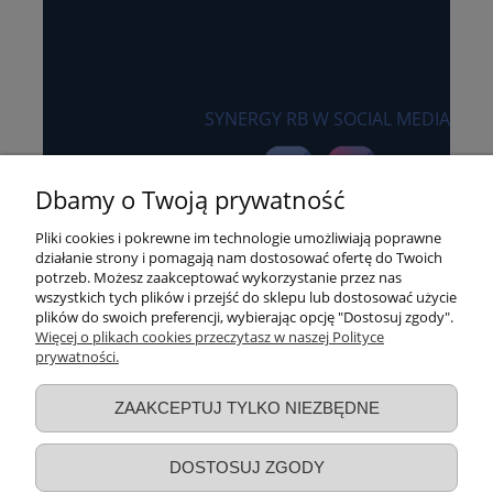
SYNERGY RB W SOCIAL MEDIA
Dbamy o Twoją prywatność
Pliki cookies i pokrewne im technologie umożliwiają poprawne
działanie strony i pomagają nam dostosować ofertę do Twoich
potrzeb. Możesz zaakceptować wykorzystanie przez nas
wszystkich tych plików i przejść do sklepu lub dostosować użycie
Sklep internetowy synergyrb.pl
plików do swoich preferencji, wybierając opcję "Dostosuj zgody".
Więcej o plikach cookies przeczytasz w naszej Polityce
czynny:
prywatności.
pon-czw: 8:00 - 16:00
piątek: 8:00 - 15:00
ZAAKCEPTUJ TYLKO NIEZBĘDNE
+48 600 455 305
biuro@synergyrb.pl
DOSTOSUJ ZGODY