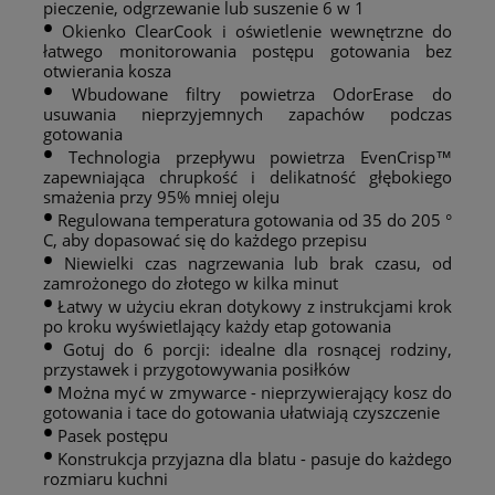
pieczenie, odgrzewanie lub suszenie 6 w 1
•
Okienko ClearCook i oświetlenie wewnętrzne do
łatwego monitorowania postępu gotowania bez
otwierania kosza
•
Wbudowane filtry powietrza OdorErase do
usuwania nieprzyjemnych zapachów podczas
gotowania
•
Technologia przepływu powietrza EvenCrisp™
zapewniająca chrupkość i delikatność głębokiego
smażenia przy 95% mniej oleju
•
Regulowana temperatura gotowania od 35 do 205 °
C, aby dopasować się do każdego przepisu
•
Niewielki czas nagrzewania lub brak czasu, od
zamrożonego do złotego w kilka minut
•
Łatwy w użyciu ekran dotykowy z instrukcjami krok
po kroku wyświetlający każdy etap gotowania
•
Gotuj do 6 porcji: idealne dla rosnącej rodziny,
przystawek i przygotowywania posiłków
•
Można myć w zmywarce - nieprzywierający kosz do
gotowania i tace do gotowania ułatwiają czyszczenie
•
Pasek postępu
•
Konstrukcja przyjazna dla blatu - pasuje do każdego
rozmiaru kuchni