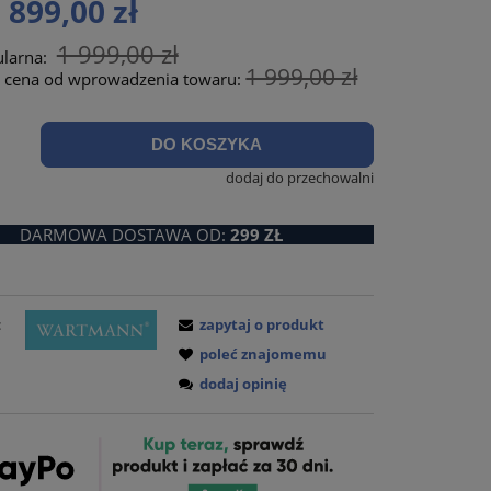
 899,00 zł
ŚCI
1 999,00 zł
ularna:
1 999,00 zł
a cena od wprowadzenia towaru:
.
DO KOSZYKA
dodaj do przechowalni
DARMOWA DOSTAWA OD:
299 ZŁ
:
zapytaj o produkt
poleć znajomemu
dodaj opinię