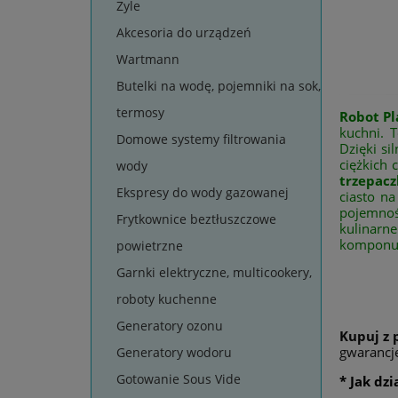
Zyle
Akcesoria do urządzeń
Wartmann
Butelki na wodę, pojemniki na sok,
termosy
Robot P
kuchni. 
Domowe systemy filtrowania
Dzięki si
ciężkich 
wody
trzepacz
Ekspresy do wody gazowanej
ciasto n
pojemnoś
Frytkownice beztłuszczowe
kulinarn
komponuje
powietrzne
Garnki elektryczne, multicookery,
roboty kuchenne
Generatory ozonu
Kupuj z 
gwarancj
Generatory wodoru
Gotowanie Sous Vide
* Jak dz