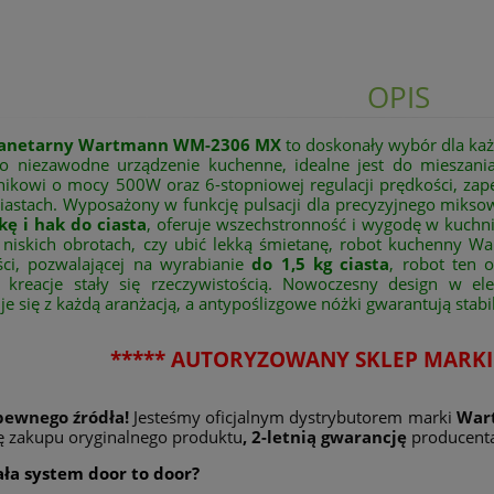
OPIS
lanetarny Wartmann WM-2306 MX
to doskonały wybór dla każ
To niezawodne urządzenie kuchenne, idealne jest do mieszania
lnikowi o mocy 500W oraz 6-stopniowej regulacji prędkości, zap
ciastach. Wyposażony w funkcję pulsacji dla precyzyjnego miks
kę i hak do ciasta
, oferuje wszechstronność i wygodę w kuchni.
a niskich obrotach, czy ubić lekką śmietanę, robot kuchenny W
ci, pozwalającej na wyrabianie
do 1,5 kg ciasta
, robot ten 
e kreacje stały się rzeczywistością. Nowoczesny design w e
 się z każdą aranżacją, a antypoślizgowe nóżki gwarantują stabi
***** AUTORYZOWANY SKLEP MARK
pewnego źródła!
Jesteśmy oficjalnym dystrybutorem marki
War
ę zakupu oryginalnego produktu
, 2-letnią gwarancję
producenta
iała system door to door?