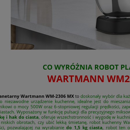
CO WYRÓŻNIA ROBOT P
WARTMANN WM2
lanetarny Wartmann WM-2306 MX
to
doskonały wybór dla każ
To niezawodne urządzenie kuchenne, idealne jest do mieszania
lnikowi o mocy 500W oraz 6-stopniowej regulacji prędkości, zap
ciastach. Wyposażony w funkcję pulsacji dla precyzyjnego miks
kę i hak do ciasta
, oferuje wszechstronność i wygodę w kuchni.
a niskich obrotach, czy ubić lekką śmietanę, robot kuchenny W
ci, pozwalającej na wyrabianie
do 1,5 kg ciasta
, robot ten 