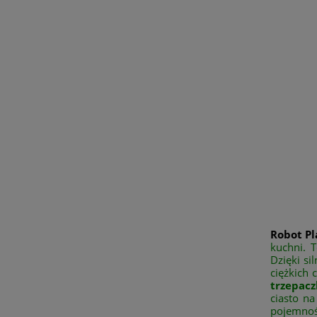
Robot P
kuchni. 
Dzięki si
ciężkich 
trzepacz
ciasto n
pojemnoś