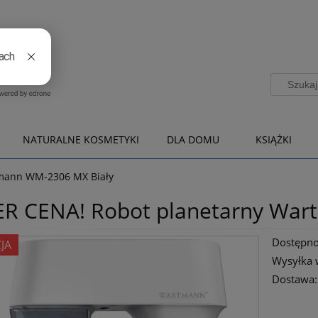
NATURALNE KOSMETYKI
DLA DOMU
KSIĄŻKI
tmann WM-2306 MX Biały
R CENA! Robot planetarny War
Dostępno
JA
Wysyłka 
Dostawa:
CENA NIE ZAWIE