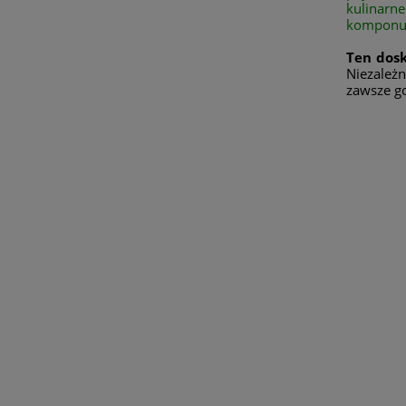
kulinarn
komponuje
Ten dosk
Niezależn
zawsze go