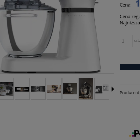
1
KOSZTÓW PŁATNO
Cena:
Cena reg
Najniższ
szt
Producent