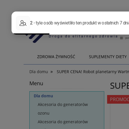
ZDROWA ŻYWNOŚĆ
SUPLEMENTY DIETY
»
Dla domu
SUPER CENA! Robot planetarny War
SUPE
Menu
Dla domu
PROMOC
Akcesoria do generatorów
ozonu
Akcesoria do generatorów