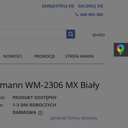
ZAREJESTRUJ SIĘ
ZALOGUJ SIĘ
600 455 305
(pusty)
NOWOŚCI
PROMOCJE
STREFA MAREK
tmann WM-2306 MX Biały
ść:
PRODUKT DOSTĘPNY
w:
1-3 DNI ROBOCZYCH
DARMOWA
sprawdź formy dostawy
RA EWENTUALNYCH