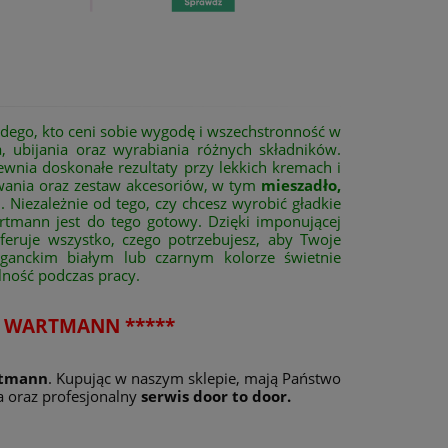
dego, kto ceni sobie wygodę i wszechstronność w
, ubijania oraz wyrabiania różnych składników.
ewnia doskonałe rezultaty przy lekkich kremach i
owania oraz zestaw akcesoriów, w tym
mieszadło,
 Niezależnie od tego, czy chcesz wyrobić gładkie
artmann jest do tego gotowy. Dzięki imponującej
oferuje wszystko, czego potrzebujesz, aby Twoje
leganckim białym lub czarnym kolorze świetnie
lność podczas pracy.
I WARTMANN *****
tmann
. Kupując w naszym sklepie, mają Państwo
 oraz profesjonalny
serwis door to door.