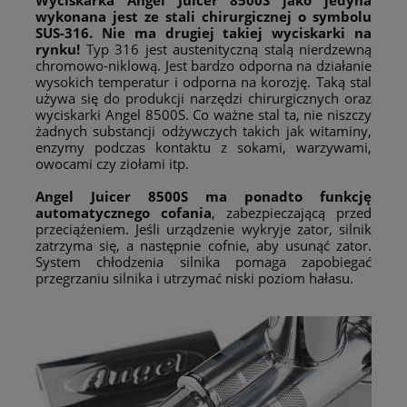
wykonana jest ze stali chirurgicznej o symbolu
SUS-316. Nie ma drugiej takiej wyciskarki na
rynku!
Typ 316 jest austenityczną stalą nierdzewną
chromowo-niklową. Jest bardzo odporna na działanie
wysokich temperatur i odporna na korozję. Taką stal
używa się do produkcji narzędzi chirurgicznych oraz
wyciskarki Angel 8500S. Co ważne stal ta, nie niszczy
żadnych substancji odżywczych takich jak witaminy,
enzymy podczas kontaktu z sokami, warzywami,
owocami czy ziołami itp.
Angel Juicer 8500S ma ponadto funkcję
automatycznego cofania
, zabezpieczającą przed
przeciążeniem. Jeśli urządzenie wykryje zator, silnik
zatrzyma się, a następnie cofnie, aby usunąć zator.
System chłodzenia silnika pomaga zapobiegać
przegrzaniu silnika i utrzymać niski poziom hałasu.