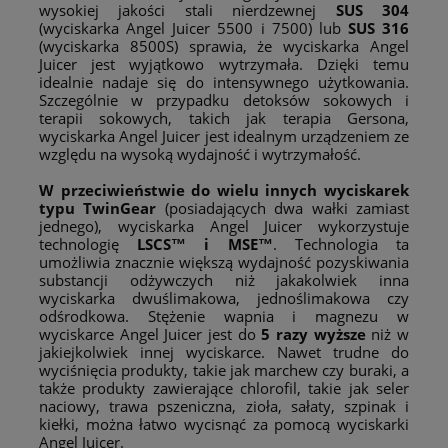
wysokiej jakości stali nierdzewnej
SUS 304
(wyciskarka Angel Juicer 5500 i 7500) lub
SUS 316
(wyciskarka 8500S) sprawia, że wyciskarka Angel
Juicer jest wyjątkowo wytrzymała. Dzięki temu
idealnie nadaje się do intensywnego użytkowania.
Szczególnie w przypadku detoksów sokowych i
terapii sokowych, takich jak terapia Gersona,
wyciskarka Angel Juicer jest idealnym urządzeniem ze
względu na wysoką wydajność i wytrzymałość.
W przeciwieństwie do wielu innych wyciskarek
typu TwinGear
(posiadających dwa wałki zamiast
jednego), wyciskarka Angel Juicer wykorzystuje
technologię
LSCS™ i MSE™
. Technologia ta
umożliwia znacznie większą wydajność pozyskiwania
substancji odżywczych niż jakakolwiek inna
wyciskarka dwuślimakowa, jednoślimakowa czy
odśrodkowa. Stężenie wapnia i magnezu w
wyciskarce Angel Juicer jest do
5 razy wyższe
niż w
jakiejkolwiek innej wyciskarce. Nawet trudne do
wyciśnięcia produkty, takie jak marchew czy buraki, a
także produkty zawierające chlorofil, takie jak seler
naciowy, trawa pszeniczna, zioła, sałaty, szpinak i
kiełki, można łatwo wycisnąć za pomocą wyciskarki
Angel Juicer.