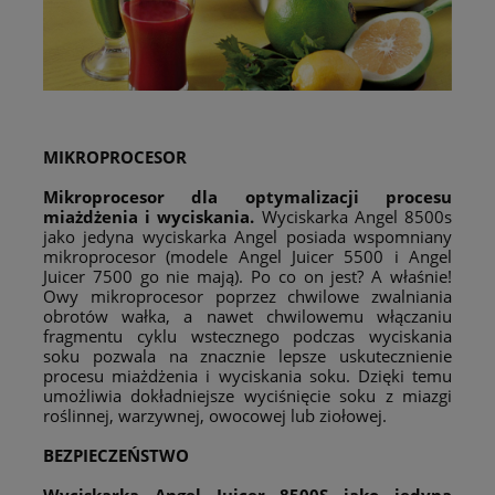
MIKROPROCESOR
Mikroprocesor dla optymalizacji procesu
miażdżenia i wyciskania.
Wyciskarka Angel 8500s
jako jedyna wyciskarka Angel posiada wspomniany
mikroprocesor (modele Angel Juicer 5500 i Angel
Juicer 7500 go nie mają). Po co on jest? A właśnie!
Owy mikroprocesor poprzez chwilowe zwalniania
obrotów wałka, a nawet chwilowemu włączaniu
fragmentu cyklu wstecznego podczas wyciskania
soku pozwala na znacznie lepsze uskutecznienie
procesu miażdżenia i wyciskania soku. Dzięki temu
umożliwia dokładniejsze wyciśnięcie soku z miazgi
roślinnej, warzywnej, owocowej lub ziołowej.
BEZPIECZEŃSTWO
Wyciskarka Angel Juicer 8500S jako jedyna