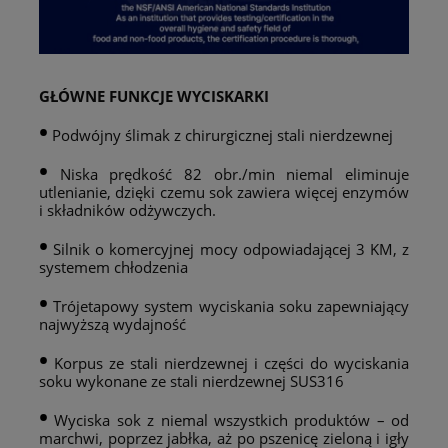
GŁÓWNE FUNKCJE WYCISKARKI
•
Podwójny ślimak z chirurgicznej stali nierdzewnej
•
Niska prędkość 82 obr./min niemal eliminuje
utlenianie, dzięki czemu sok zawiera więcej enzymów
i składników odżywczych.
•
Silnik o komercyjnej mocy odpowiadającej 3 KM, z
systemem chłodzenia
•
Trójetapowy system wyciskania soku zapewniający
najwyższą wydajność
•
Korpus ze stali nierdzewnej i części do wyciskania
soku wykonane ze stali nierdzewnej SUS316
•
Wyciska sok z niemal wszystkich produktów – od
marchwi, poprzez jabłka, aż po pszenicę zieloną i igły