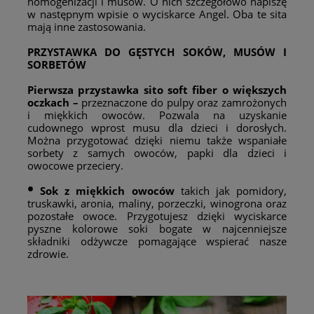
homogenizacji i musów. O nich szczegółowo napiszę
w następnym wpisie o wyciskarce Angel. Oba te sita
mają inne zastosowania.
PRZYSTAWKA DO GĘSTYCH SOKÓW, MUSÓW I
SORBETÓW
Pierwsza przystawka sito soft fiber o większych
oczkach –
przeznaczone do pulpy oraz zamrożonych
i miękkich owoców. Pozwala na uzyskanie
cudownego wprost musu dla dzieci i dorosłych.
Można przygotować dzięki niemu także wspaniałe
sorbety z samych owoców, papki dla dzieci i
owocowe przeciery.
•
Sok z miękkich owoców
takich jak pomidory,
truskawki, aronia, maliny, porzeczki, winogrona oraz
pozostałe owoce. Przygotujesz dzięki wyciskarce
pyszne kolorowe soki bogate w najcenniejsze
składniki odżywcze pomagające wspierać nasze
zdrowie.