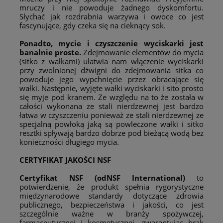
mruczy i nie powoduje żadnego dyskomfortu.
Słychać jak rozdrabnia warzywa i owoce co jest
fascynujące, gdy czeka się na cieknący sok.
Ponadto, mycie i czyszczenie wyciskarki jest
banalnie proste.
Zdejmowanie elementów do mycia
(sitko z wałkami) ułatwia nam włączenie wyciskarki
przy zwolnionej dźwigni do zdejmowania sitka co
powoduje jego wypchnięcie przez obracające się
wałki. Następnie, wyjęte wałki wyciskarki i sito prosto
się myje pod kranem. Ze względu na to że została w
całości wykonana ze stali nierdzewnej jest bardzo
łatwa w czyszczeniu ponieważ ze stali nierdzewnej ze
specjalną powłoką jaką są powleczone wałki i sitko
resztki spływają bardzo dobrze pod bieżącą wodą bez
konieczności długiego mycia.
CERTYFIKAT JAKOŚCI NSF
Certyfikat NSF (odNSF International)
to
potwierdzenie, że produkt spełnia rygorystyczne
międzynarodowe standardy dotyczące zdrowia
publicznego, bezpieczeństwa i jakości, co jest
szczególnie ważne w branży spożywczej,
farmaceutycznej i kosmetycznej, gwarantując brak