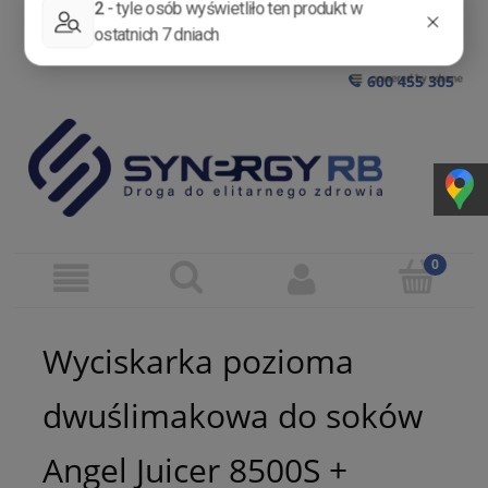
ZAREJESTRUJ SIĘ
ZALOGUJ SIĘ
600 455 305
Wyciskarka pozioma
dwuślimakowa do soków
Angel Juicer 8500S +