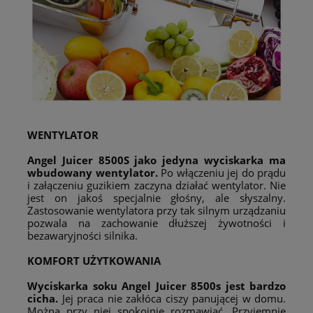
WENTYLATOR
Angel Juicer 8500S jako jedyna wyciskarka ma
wbudowany wentylator.
Po włączeniu jej do prądu
i załączeniu guzikiem zaczyna działać wentylator. Nie
jest on jakoś specjalnie głośny, ale słyszalny.
Zastosowanie wentylatora przy tak silnym urządzaniu
pozwala na zachowanie dłuższej żywotności i
bezawaryjności silnika.
KOMFORT UŻYTKOWANIA
W
yciskarka soku Angel Juicer 8500s jest bardzo
cicha
.
Jej praca nie zakłóca ciszy panującej w domu.
Można przy niej spokojnie rozmawiać. Przyjemnie