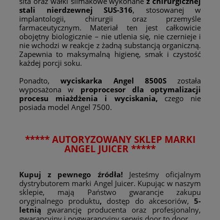
sita oraz wałki ślimakowe wykonane
z chirurgicznej
stali nierdzewnej
SUS-316
, stosowanej w
implantologii, chirurgii oraz przemyśle
farmaceutycznym. Materiał ten jest całkowicie
obojętny biologicznie – nie utlenia się, nie czernieje i
nie wchodzi w reakcje z żadną substancją organiczną.
Zapewnia to maksymalną higienę, smak i czystość
każdej porcji soku.
Ponadto,
wyciskarka
Angel 8500S
została
wyposażona w
proprocesor dla optymalizacji
procesu miażdżenia i wyciskania,
czego nie
posiada model Angel 7500.
***** AUTORYZOWANY SKLEP MARKI
ANGEL JUICER *****
Kupuj z pewnego źródła!
Jesteśmy oficjalnym
dystrybutorem marki Angel Juicer. Kupując w naszym
sklepie, mają Państwo gwarancje zakupu
oryginalnego produktu
,
dostęp do akcesoriów,
5-
letnią
gwarancję producenta oraz profesjonalny,
gwarancyjny i pogwarancyjny serwis door to door.