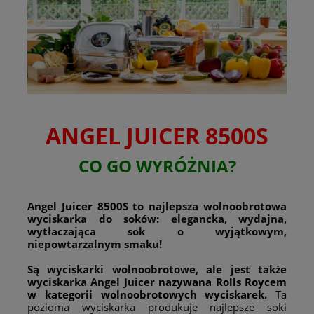
ANGEL JUICER 8500S
CO GO WYRÓŻNIA?
Angel Juicer 8500S
to najlepsza wolnoobrotowa
wyciskarka do soków: elegancka, wydajna,
wytłaczająca sok o wyjątkowym,
niepowtarzalnym smaku!
Są wyciskarki wolnoobrotowe, ale jest także
wyciskarka Angel Juicer
nazywana Rolls Roycem
w kategorii wolnoobrotowych wyciskarek.
Ta
pozioma wyciskarka produkuje najlepsze soki