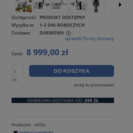
Dostępność:
PRODUKT DOSTĘPNY
Wysyłka w:
1-3 DNI ROBOCZYCH
Dostawa:
DARMOWA
sprawdź formy dostawy
CENA NIE ZAWIERA EWENTUALNYCH KOSZTÓW
PŁATNOŚCI
8 999,00 zł
Cena:
DO KOSZYKA
szt.
dodaj do przechowalni
DARMOWA DOSTAWA OD:
299 ZŁ
Producent:
ANGEL
zapytaj o produkt