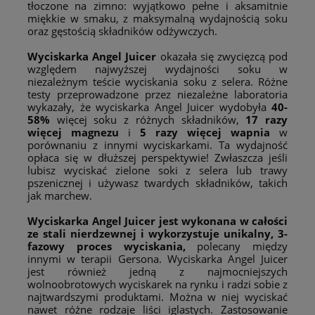
tłoczone na zimno: wyjątkowo pełne i aksamitnie
miękkie w smaku, z maksymalną wydajnością soku
oraz gęstością składników odżywczych.
Wyciskarka Angel Juicer
okazała się zwycięzcą pod
względem najwyższej wydajności soku w
niezależnym teście wyciskania soku z selera. Różne
testy przeprowadzone przez niezależne laboratoria
wykazały, że wyciskarka Angel Juicer wydobyła
40-
58%
więcej soku z różnych składników,
17
razy
więcej magnezu
i
5 razy więcej wapnia
w
porównaniu z innymi wyciskarkami. Ta wydajność
opłaca się w dłuższej perspektywie! Zwłaszcza jeśli
lubisz wyciskać zielone soki z selera lub trawy
pszenicznej i używasz twardych składników, takich
jak marchew.
Wyciskarka Angel Juicer
jest wykonana w całości
ze stali nierdzewnej
i wykorzystuje unikalny, 3-
fazowy proces wyciskania,
polecany między
innymi w terapii Gersona. Wyciskarka Angel Juicer
jest również jedną z najmocniejszych
wolnoobrotowych wyciskarek na rynku i radzi sobie z
najtwardszymi produktami. Można w niej wyciskać
nawet różne rodzaje liści iglastych. Zastosowanie