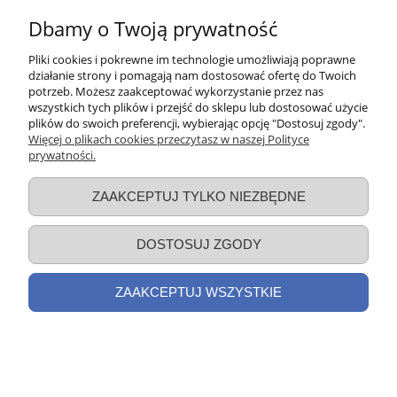
Dbamy o Twoją prywatność
Pliki cookies i pokrewne im technologie umożliwiają poprawne
działanie strony i pomagają nam dostosować ofertę do Twoich
potrzeb. Możesz zaakceptować wykorzystanie przez nas
wszystkich tych plików i przejść do sklepu lub dostosować użycie
plików do swoich preferencji, wybierając opcję "Dostosuj zgody".
Więcej o plikach cookies przeczytasz w naszej Polityce
prywatności.
ZAAKCEPTUJ TYLKO NIEZBĘDNE
•
Doskonałe domowe sorbety
– zdrowa
alternatywa dla słodkiej zimnej przyjemności – 100%
składników pochodzenia naturalnego, żadnych
DOSTOSUJ ZGODY
słodzików, barwinków i konserwantów.
ZAAKCEPTUJ WSZYSTKIE