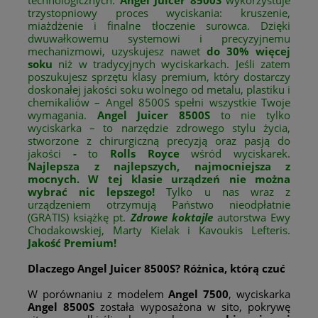
trzystopniowy proces wyciskania: kruszenie,
miażdżenie i finalne tłoczenie surowca. Dzięki
dwuwałkowemu systemowi i precyzyjnemu
mechanizmowi, uzyskujesz nawet
do 30% więcej
soku
niż w tradycyjnych wyciskarkach. Jeśli zatem
poszukujesz sprzętu klasy premium, który dostarczy
doskonałej jakości soku wolnego od metalu, plastiku i
chemikaliów – Angel 8500S spełni wszystkie Twoje
wymagania.
Angel Juicer 8500S
to nie tylko
wyciskarka – to narzędzie zdrowego stylu życia,
stworzone z chirurgiczną precyzją oraz pasją do
jakości
-
to
Rolls Royce
wśród wyciskarek.
Najlepsza z najlepszych, najmocniejsza z
mocnych. W tej klasie urządzeń nie można
wybrać nic lepszego!
Tylko u nas wraz z
urządzeniem otrzymują Państwo nieodpłatnie
(GRATIS) książkę pt.
Zdrowe koktajle
autorstwa Ewy
Chodakowskiej, Marty Kielak i Kavoukis Lefteris.
Jakość Premium!
Dlaczego Angel Juicer 8500S? Różnica, którą czuć
W porównaniu z modelem
Angel 7500
, wyciskarka
Angel 8500S
została wyposażona w sito, pokrywę